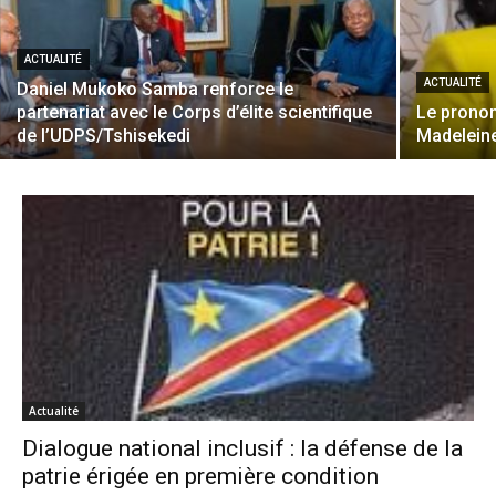
ACTUALITÉ
ACTUALITÉ
Daniel Mukoko Samba renforce le
partenariat avec le Corps d’élite scientifique
Le pronon
de l’UDPS/Tshisekedi
Madelein
Actualité
Dialogue national inclusif : la défense de la
patrie érigée en première condition