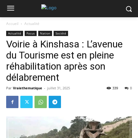
Accueil
Actualité
Actualité
Focus
Nation
Société
Voirie à Kinshasa : L’avenue
du Tourisme est en pleine
réhabilitation après son
délabrement
Par
Vraiethematique
-
juillet 31, 2025
339
0