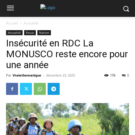
Accueil
Actualité
Actualité
Focus
Nation
Insécurité en RDC La
MONUSCO reste encore pour
une année
Par
Vraiethematique
-
décembre 23, 2025
176
0