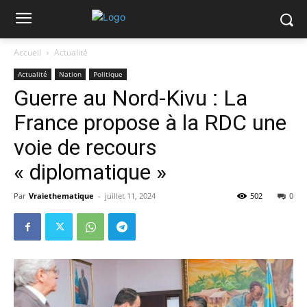
Accueil
Actualité
Actualité
Nation
Politique
Guerre au Nord-Kivu : La
France propose à la RDC une
voie de recours
« diplomatique »
Par
Vraiethematique
-
juillet 11, 2024
502
0