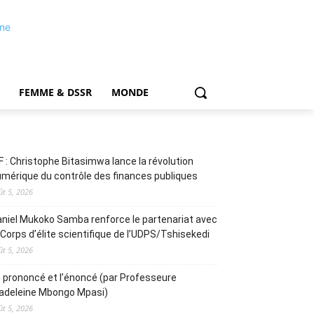
FEMME & DSSR
MONDE
F : Christophe Bitasimwa lance la révolution
mérique du contrôle des finances publiques
ût 5, 2026
niel Mukoko Samba renforce le partenariat avec
 Corps d’élite scientifique de l’UDPS/Tshisekedi
ût 5, 2026
 prononcé et l’énoncé (par Professeure
adeleine Mbongo Mpasi)
ût 5, 2026