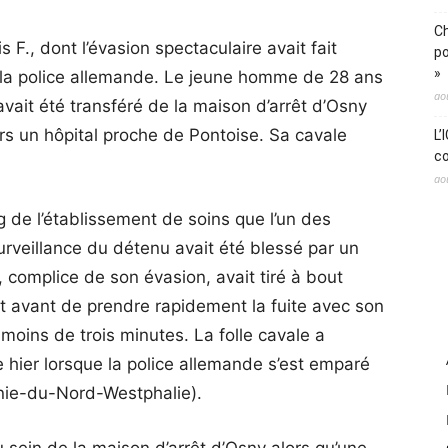
Ch
s F., dont l’évasion spectaculaire avait fait
po
»
r la police allemande. Le jeune homme de 28 ans
ao
 avait été transféré de la maison d’arrêt d’Osny
ers un hôpital proche de Pontoise. Sa cavale
L’
co
ao
ng de l’établissement de soins que l’un des
surveillance du détenu avait été blessé par un
 complice de son évasion, avait tiré à bout
 avant de prendre rapidement la fuite avec son
 moins de trois minutes. La folle cavale a
hier lorsque la police allemande s’est emparé
anie-du-Nord-Westphalie).