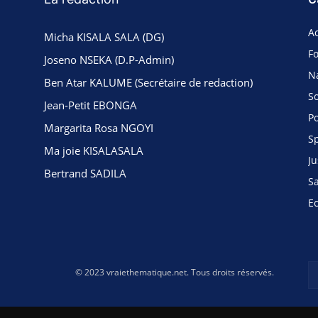
Ac
Micha KISALA SALA (DG)
F
Joseno NSEKA (D.P-Admin)
N
Ben Atar KALUME (Secrétaire de redaction)
So
Jean-Petit EBONGA
Po
Margarita Rosa NGOYI
S
Ma joie KISALASALA
Ju
Bertrand SADILA
S
E
© 2023 vraiethematique.net. Tous droits réservés.