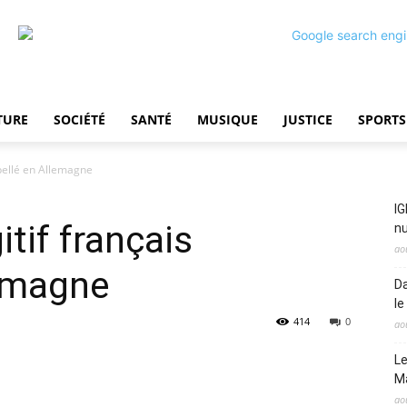
TURE
SOCIÉTÉ
SANTÉ
MUSIQUE
JUSTICE
SPORTS
rpellé en Allemagne
IG
itif français
nu
ao
lemagne
Da
le
414
0
ao
Le
M
ao