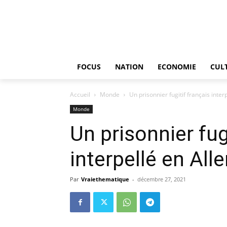
FOCUS
NATION
ECONOMIE
CUL
Accueil
Monde
Un prisonnier fugitif français inte
Monde
Un prisonnier fug
interpellé en Al
Par
Vraiethematique
-
décembre 27, 2021