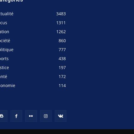
tualité
3483
ocus
1311
ation
1262
ciété
860
litique
777
ports
438
stice
197
anté
172
conomie
114