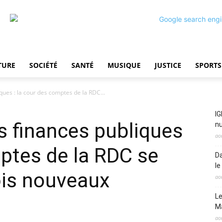
TURE
SOCIÉTÉ
SANTÉ
MUSIQUE
JUSTICE
SPORTS
ues : la cour des comptes de la RDC...
IG
s finances publiques
nu
ao
mptes de la RDC se
Da
le
ois nouveaux
ao
Le
M
ao