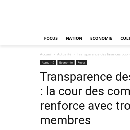
FOCUS
NATION
ECONOMIE
CUL
Accueil
Actualité
Transparence des finances publiq
Actualité
Economie
Focus
Transparence de
: la cour des co
renforce avec tr
membres