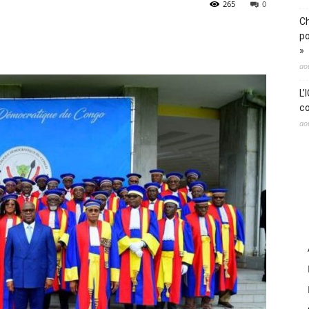
265
0
Ch
po
»
ao
L’
co
ao