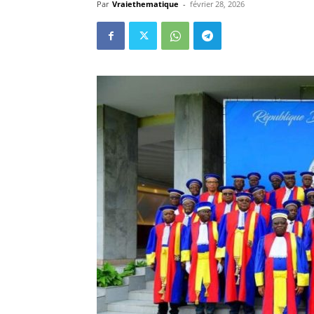
Par
Vraiethematique
-
février 28, 2026