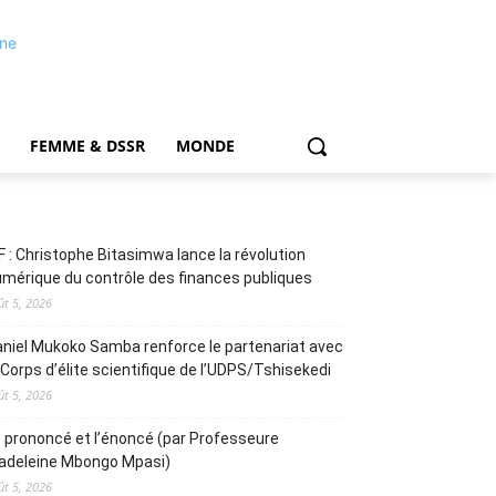
FEMME & DSSR
MONDE
F : Christophe Bitasimwa lance la révolution
mérique du contrôle des finances publiques
ût 5, 2026
niel Mukoko Samba renforce le partenariat avec
 Corps d’élite scientifique de l’UDPS/Tshisekedi
ût 5, 2026
 prononcé et l’énoncé (par Professeure
adeleine Mbongo Mpasi)
ût 5, 2026