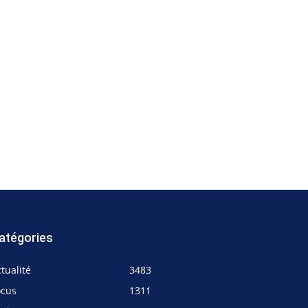
atégories
tualité
3483
ocus
1311