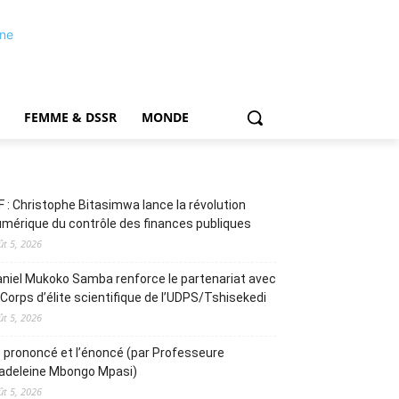
FEMME & DSSR
MONDE
F : Christophe Bitasimwa lance la révolution
mérique du contrôle des finances publiques
ût 5, 2026
niel Mukoko Samba renforce le partenariat avec
 Corps d’élite scientifique de l’UDPS/Tshisekedi
ût 5, 2026
 prononcé et l’énoncé (par Professeure
adeleine Mbongo Mpasi)
ût 5, 2026