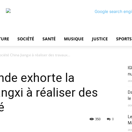
TURE
SOCIÉTÉ
SANTÉ
MUSIQUE
JUSTICE
SPORTS
été China Jiangxi à réaliser des travaux...
IG
de exhorte la
nu
ao
ngxi à réaliser des
Da
le
é
ao
Le
350
0
M
ao