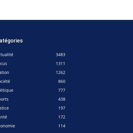
atégories
tualité
3483
ocus
1311
ation
1262
ciété
860
litique
777
ports
438
stice
197
anté
172
conomie
114