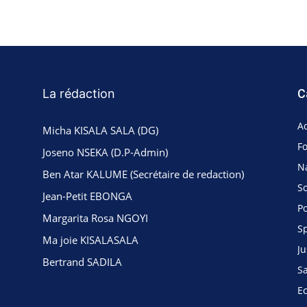
La rédaction
C
Ac
Micha KISALA SALA (DG)
F
Joseno NSEKA (D.P-Admin)
N
Ben Atar KALUME (Secrétaire de redaction)
So
Jean-Petit EBONGA
Po
Margarita Rosa NGOYI
S
Ma joie KISALASALA
Ju
Bertrand SADILA
S
E