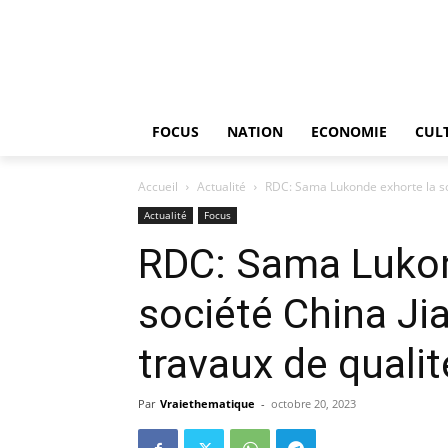
FOCUS
NATION
ECONOMIE
CUL
Accueil
Actualité
RDC: Sama Lukonde exhorte la soci
Actualité
Focus
RDC: Sama Lukon
société China Jia
travaux de qualit
Par
Vraiethematique
-
octobre 20, 2023