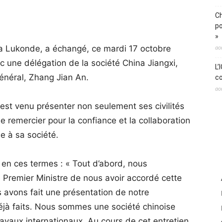
Ch
po
»
a Lukonde, a échangé, ce mardi 17 octobre
ao
c une délégation de la société China Jiangxi,
L’
énéral, Zhang Jian An.
co
ao
est venu présenter non seulement ses civilités
 remercier pour la confiance et la collaboration
e à sa société.
mé en ces termes : « Tout d’abord, nous
 Premier Ministre de nous avoir accordé cette
s avons fait une présentation de notre
 déjà faits. Nous sommes une société chinoise
ravaux internationaux. Au cours de cet entretien,