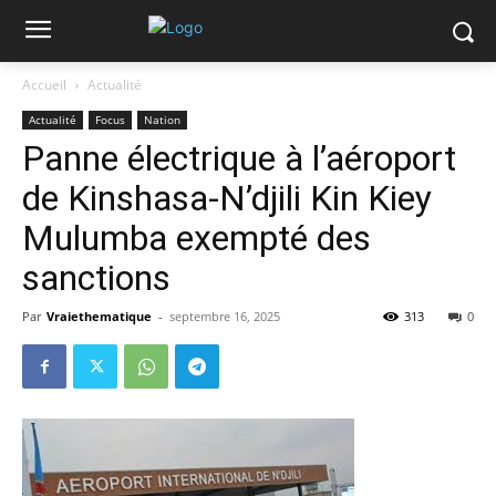
Accueil
Actualité
Actualité
Focus
Nation
Panne électrique à l’aéroport
de Kinshasa-N’djili Kin Kiey
Mulumba exempté des
sanctions
Par
Vraiethematique
-
septembre 16, 2025
313
0