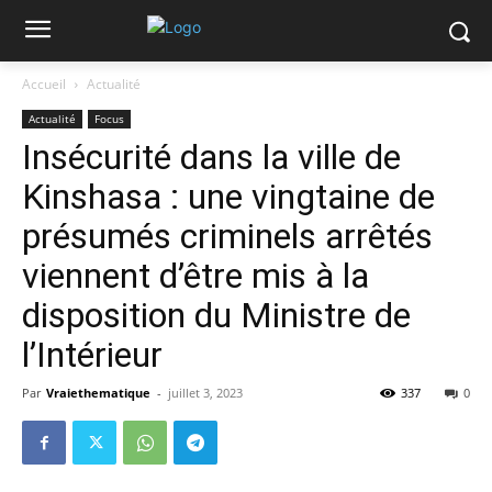
Accueil
Actualité
Actualité
Focus
Insécurité dans la ville de
Kinshasa : une vingtaine de
présumés criminels arrêtés
viennent d’être mis à la
disposition du Ministre de
l’Intérieur
Par
Vraiethematique
-
juillet 3, 2023
337
0