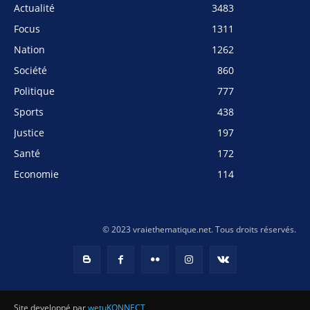
Actualité
3483
Focus
1311
Nation
1262
Société
860
Politique
777
Sports
438
Justice
197
Santé
172
Economie
114
© 2023 vraiethematique.net. Tous droits réservés.
Site developpé par
wetuKONNECT