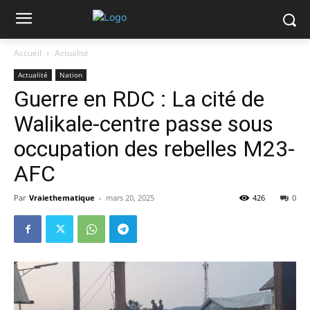
Accueil
Actualité
Actualité
Nation
Guerre en RDC : La cité de
Walikale-centre passe sous
occupation des rebelles M23-
AFC
Par
Vraiethematique
-
mars 20, 2025
426
0