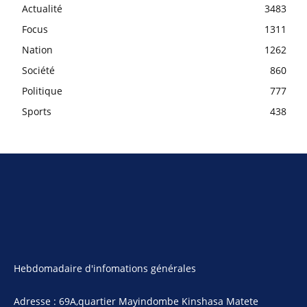
Actualité
3483
Focus
1311
Nation
1262
Société
860
Politique
777
Sports
438
Hebdomadaire d'infomations générales
Adresse : 69A,quartier Mayindombe Kinshasa Matete