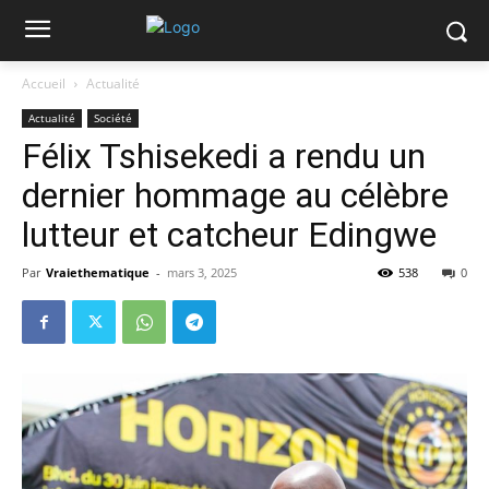
Accueil
Actualité
Actualité
Société
Félix Tshisekedi a rendu un
dernier hommage au célèbre
lutteur et catcheur Edingwe
Par
Vraiethematique
-
mars 3, 2025
538
0