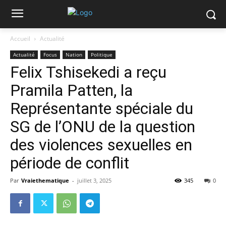
Accueil
Actualité
Actualité
Focus
Nation
Politique
Felix Tshisekedi a reçu
Pramila Patten, la
Représentante spéciale du
SG de l’ONU de la question
des violences sexuelles en
période de conflit
Par
Vraiethematique
-
juillet 3, 2025
345
0