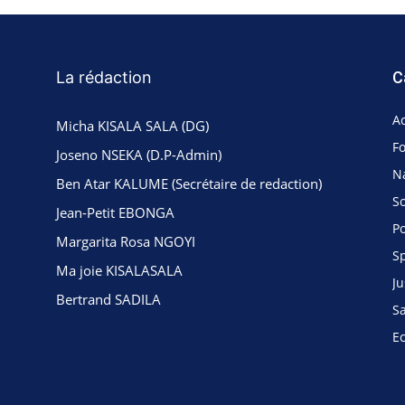
La rédaction
C
Ac
Micha KISALA SALA (DG)
F
Joseno NSEKA (D.P-Admin)
N
Ben Atar KALUME (Secrétaire de redaction)
So
Jean-Petit EBONGA
Po
Margarita Rosa NGOYI
S
Ma joie KISALASALA
Ju
Bertrand SADILA
S
E