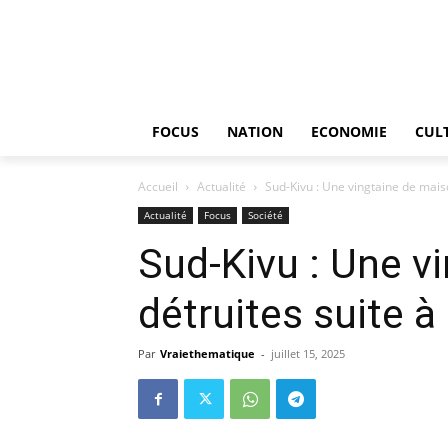
FOCUS
NATION
ECONOMIE
CUL
Accueil
Actualité
Sud-Kivu : Une vingtaine de maiso
Actualité
Focus
Société
Sud-Kivu : Une v
détruites suite à
Par
Vraiethematique
-
juillet 15, 2025