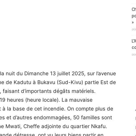
Ch
po
»
ao
L’
co
ao
la nuit du Dimanche 13 juillet 2025, sur l’avenue
e de Kadutu à Bukavu (Sud-Kivu) partie Est de
faisant d’importants dégâts matériels.
19 heures (heure locale). La mauvaise
it à la base de cet incendie. On compte plus de
ées et d’autres endommagées, 50 familles sont
ne Mwati, Cheffe adjointe du quartier Nkafu.
ande détresse, ont vu leurs biens partir en