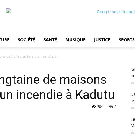
TURE
SOCIÉTÉ
SANTÉ
MUSIQUE
JUSTICE
SPORTS
ns détruites suite à un incendie à...
IG
ingtaine de maisons
nu
ao
 un incendie à Kadutu
Da
le
304
0
ao
Le
M
ao