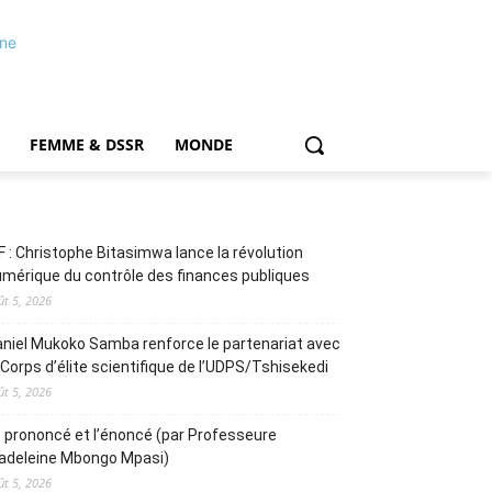
FEMME & DSSR
MONDE
F : Christophe Bitasimwa lance la révolution
mérique du contrôle des finances publiques
ût 5, 2026
niel Mukoko Samba renforce le partenariat avec
 Corps d’élite scientifique de l’UDPS/Tshisekedi
ût 5, 2026
 prononcé et l’énoncé (par Professeure
adeleine Mbongo Mpasi)
ût 5, 2026