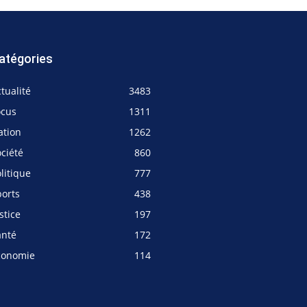
atégories
tualité
3483
ocus
1311
ation
1262
ciété
860
litique
777
ports
438
stice
197
anté
172
conomie
114