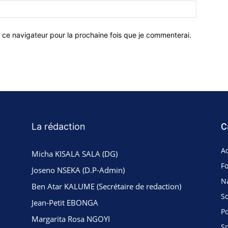
 ce navigateur pour la prochaine fois que je commenterai.
La rédaction
C
Ac
Micha KISALA SALA (DG)
F
Joseno NSEKA (D.P-Admin)
N
Ben Atar KALUME (Secrétaire de redaction)
So
Jean-Petit EBONGA
Po
Margarita Rosa NGOYI
S