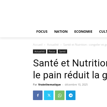
FOCUS
NATION
ECONOMIE
CUL
Accueil
Actualité
Santé et Nutrition : congeler et gr
Actualité
Focus
Santé
Santé et Nutrition
le pain réduit la
Par
Vraiethematique
-
décembre 10, 2025