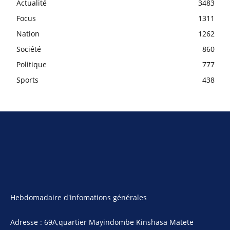
Actualité
3483
Focus
1311
Nation
1262
Société
860
Politique
777
Sports
438
Hebdomadaire d'infomations générales
Adresse : 69A,quartier Mayindombe Kinshasa Matete