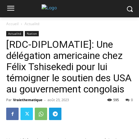
Accueil
Actualité
Actualité
Nation
[RDC-DIPLOMATIE]: Une
délégation americaine chez
Félix Tshisekedi pour lui
témoigner le soutien des USA
au gouvernement congolais
Par
Vraiethematique
-
août 23, 2023
595
0