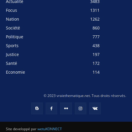
Actualité
3483
Focus
1311
Nation
1262
Société
860
Politique
777
Sports
438
Justice
197
Santé
172
Economie
114
© 2023 vraiethematique.net. Tous droits réservés.
Site developpé par
wetuKONNECT