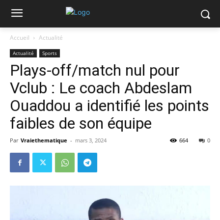
Accueil
Actualité
Actualité
Sports
Plays-off/match nul pour
Vclub : Le coach Abdeslam
Ouaddou a identifié les points
faibles de son équipe
Par
Vraiethematique
-
mars 3, 2024
664
0