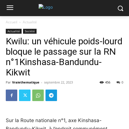
Accueil
Actualité
Actualité
Société
Kwilu: un véhicule poids-lourd
bloque le passage sur la RN
n°1Kinshasa-Bandundu-
Kikwit
Par
Vraiethematique
-
septembre 22, 2023
456
0
Sur la Route nationale n°1, axe Kinshasa-
Bandundu-Kikwit, à l’endroit communément