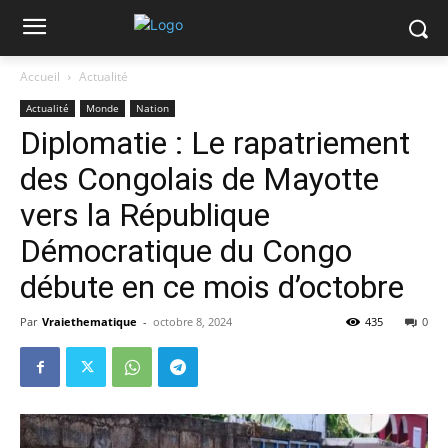
Accueil
Actualité
Actualité
Monde
Nation
Diplomatie : Le rapatriement
des Congolais de Mayotte
vers la République
Démocratique du Congo
débute en ce mois d’octobre
Par
Vraiethematique
-
octobre 8, 2024
435
0