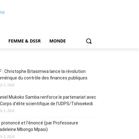
FEMME & DSSR
MONDE
F : Christophe Bitasimwa lance la révolution
mérique du contrôle des finances publiques
ût 5, 2026
niel Mukoko Samba renforce le partenariat avec
 Corps d’élite scientifique de l’UDPS/Tshisekedi
ût 5, 2026
 prononcé et l’énoncé (par Professeure
adeleine Mbongo Mpasi)
ût 5, 2026