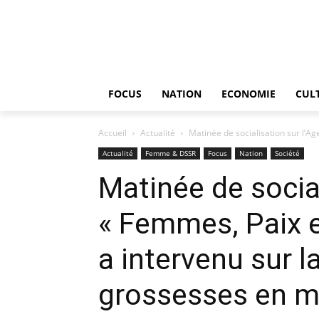
FOCUS
NATION
ECONOMIE
CUL
Accueil
Actualité
Matinée de socialisation sur l’Ag
Actualité
Femme & DSSR
Focus
Nation
Société
Matinée de socia
« Femmes, Paix e
a intervenu sur 
grossesses en mi