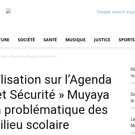
TURE
SOCIÉTÉ
SANTÉ
MUSIQUE
JUSTICE
SPORTS
enda « Femmes, Paix et Sécurité » ...
IG
lisation sur l’Agenda
nu
ao
t Sécurité » Muyaya
Da
le
la problématique des
ao
Le
lieu scolaire
M
ao