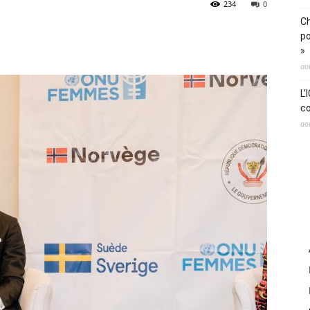
234
0
Ch
po
»
ao
L’
co
ao