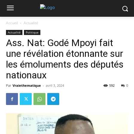
Accueil
Actualité
Actualité
Politique
Ass. Nat: Godé Mpoyi fait
une révélation étonnante sur
les émoluments des députés
nationaux
Par
Vraiethematique
-
avril 3, 2024
592
0