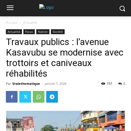
Accueil
Actualité
Actualité
Focus
Nation
Société
Travaux publics : l’avenue
Kasavubu se modernise avec
trottoirs et caniveaux
réhabilités
Par
Vraiethematique
-
janvier 7, 2026
157
0