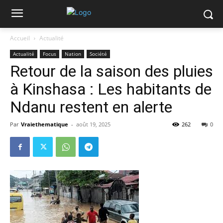
Accueil
Actualité
Actualité
Focus
Nation
Société
Retour de la saison des pluies
à Kinshasa : Les habitants de
Ndanu restent en alerte
Par
Vraiethematique
-
août 19, 2025
262
0