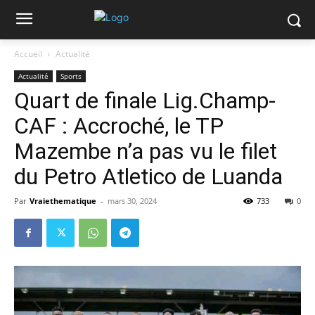
Accueil
Actualité
Actualité
Sports
Quart de finale Lig.Champ-
CAF : Accroché, le TP
Mazembe n’a pas vu le filet
du Petro Atletico de Luanda
Par
Vraiethematique
-
mars 30, 2024
733
0