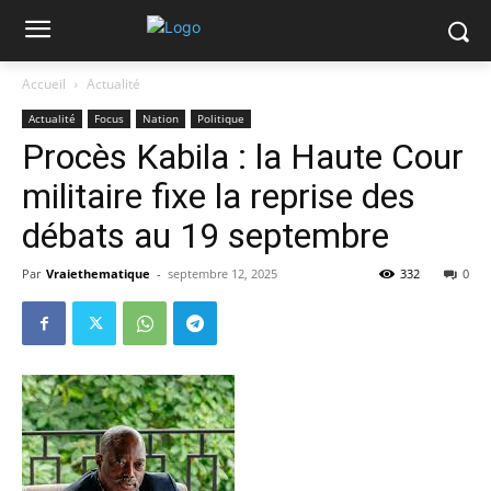
Accueil
Actualité
Actualité
Focus
Nation
Politique
Procès Kabila : la Haute Cour
militaire fixe la reprise des
débats au 19 septembre
Par
Vraiethematique
-
septembre 12, 2025
332
0