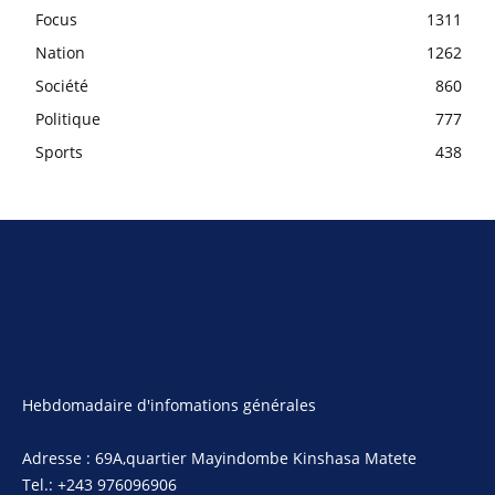
Focus
1311
Nation
1262
Société
860
Politique
777
Sports
438
Hebdomadaire d'infomations générales
Adresse : 69A,quartier Mayindombe Kinshasa Matete
Tel.: +243 976096906