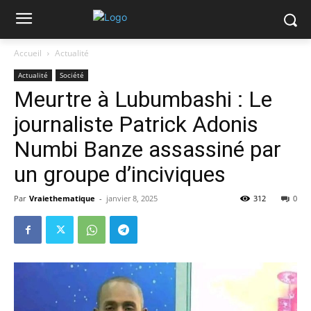
Accueil
Actualité
Actualité
Société
Meurtre à Lubumbashi : Le
journaliste Patrick Adonis
Numbi Banze assassiné par
un groupe d’inciviques
Par
Vraiethematique
-
janvier 8, 2025
312
0