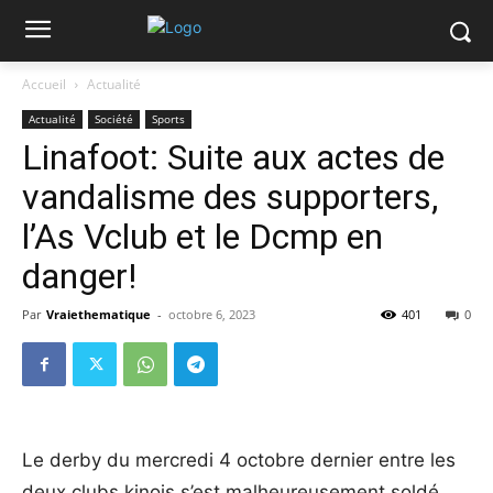
Accueil
Actualité
Actualité
Société
Sports
Linafoot: Suite aux actes de
vandalisme des supporters,
l’As Vclub et le Dcmp en
danger!
Par
Vraiethematique
-
octobre 6, 2023
401
0
Le derby du mercredi 4 octobre dernier entre les
deux clubs kinois s’est malheureusement soldé