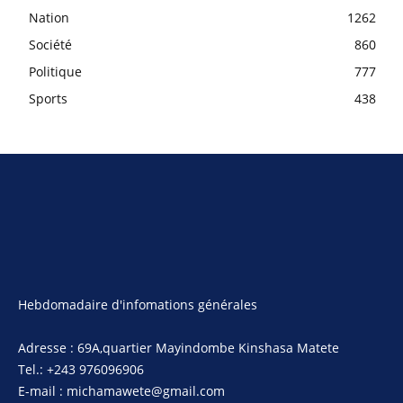
Nation
1262
Société
860
Politique
777
Sports
438
Hebdomadaire d'infomations générales
Adresse : 69A,quartier Mayindombe Kinshasa Matete
Tel.: +243 976096906
E-mail : michamawete@gmail.com