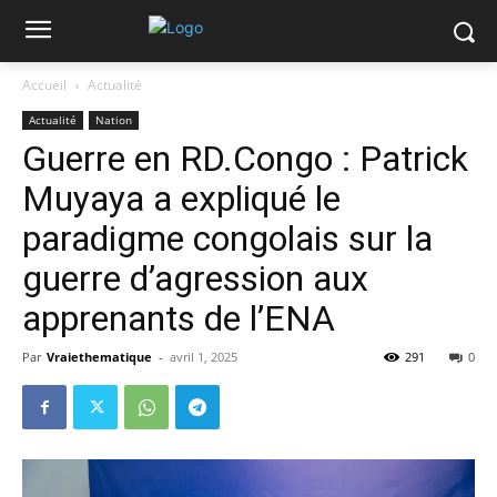
Accueil
Actualité
Actualité
Nation
Guerre en RD.Congo : Patrick
Muyaya a expliqué le
paradigme congolais sur la
guerre d’agression aux
apprenants de l’ENA
Par
Vraiethematique
-
avril 1, 2025
291
0