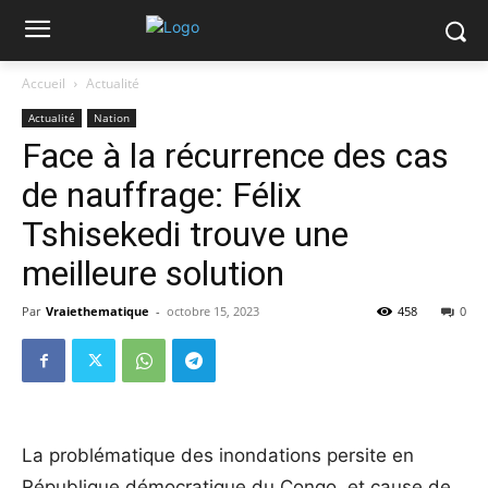
Accueil
Actualité
Actualité
Nation
Face à la récurrence des cas
de nauffrage: Félix
Tshisekedi trouve une
meilleure solution
Par
Vraiethematique
-
octobre 15, 2023
458
0
La problématique des inondations persite en
République démocratique du Congo, et cause de