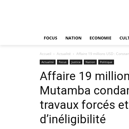
FOCUS
NATION
ECONOMIE
CUL
Accueil
Actualité
Affaire 19 millions USD : Consta
Actualité
Focus
Justice
Nation
Politique
Affaire 19 milli
Mutamba condamn
travaux forcés et
d’inéligibilité