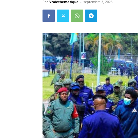
Par
Vraiethematique
-
septembre 3, 2025