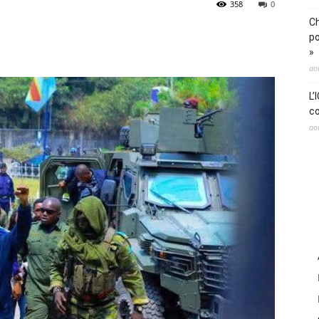
358
0
Ch
po
»
ao
L’
co
ao