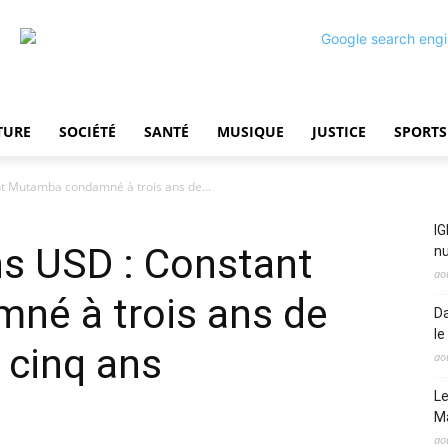
TURE
SOCIÉTÉ
SANTÉ
MUSIQUE
JUSTICE
SPORTS
nt Mutamba condamné à trois ans de...
IG
ons USD : Constant
nu
ao
é à trois ans de
Da
le
 cinq ans
ao
Le
M
ao