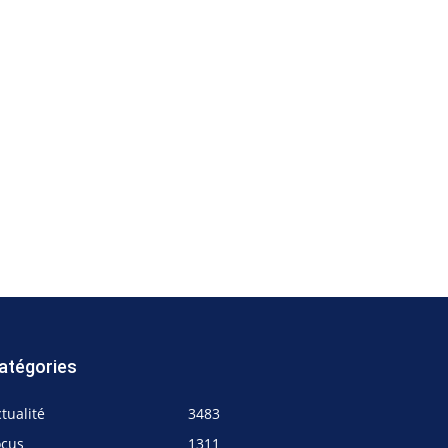
atégories
tualité
3483
ocus
1311