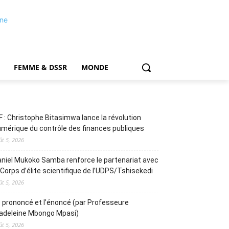
FEMME & DSSR
MONDE
F : Christophe Bitasimwa lance la révolution
mérique du contrôle des finances publiques
ût 5, 2026
niel Mukoko Samba renforce le partenariat avec
 Corps d’élite scientifique de l’UDPS/Tshisekedi
ût 5, 2026
 prononcé et l’énoncé (par Professeure
adeleine Mbongo Mpasi)
ût 5, 2026