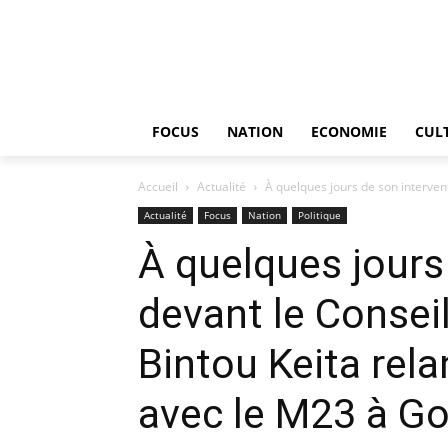
FOCUS
NATION
ECONOMIE
CUL
Accueil
Actualité
À quelques jours de son intervent
Actualité
Focus
Nation
Politique
À quelques jours
devant le Consei
Bintou Keita rela
avec le M23 à G