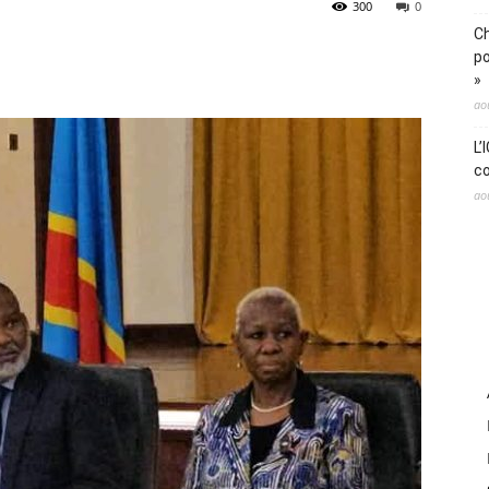
300
0
Ch
po
»
ao
L’
co
ao