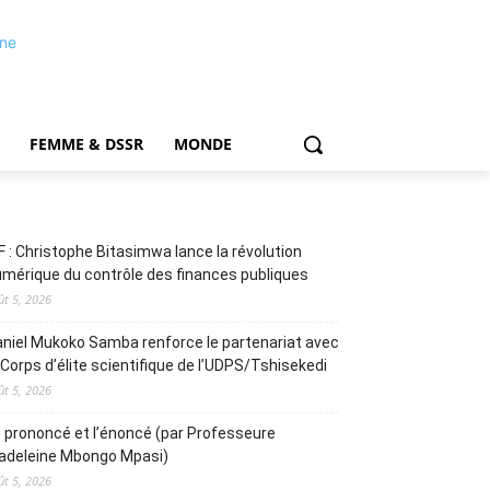
FEMME & DSSR
MONDE
F : Christophe Bitasimwa lance la révolution
mérique du contrôle des finances publiques
ût 5, 2026
niel Mukoko Samba renforce le partenariat avec
 Corps d’élite scientifique de l’UDPS/Tshisekedi
ût 5, 2026
 prononcé et l’énoncé (par Professeure
adeleine Mbongo Mpasi)
ût 5, 2026