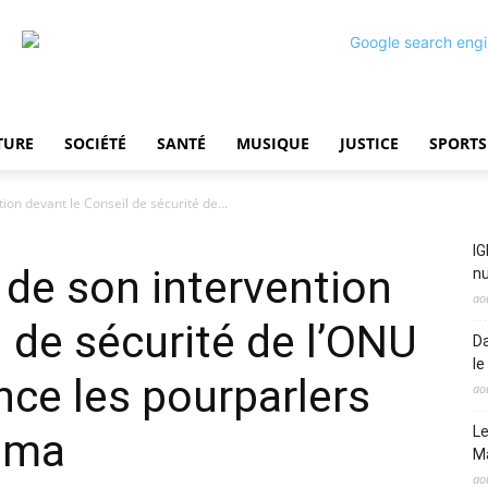
TURE
SOCIÉTÉ
SANTÉ
MUSIQUE
JUSTICE
SPORTS
ion devant le Conseil de sécurité de...
IG
 de son intervention
nu
ao
l de sécurité de l’ONU
Da
le
nce les pourparlers
ao
Le
oma
M
ao