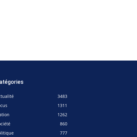
atégories
tualité
3483
ocus
1311
ation
1262
ciété
860
litique
777