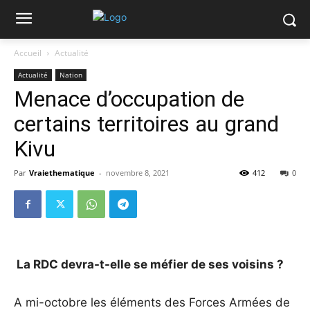
Accueil
Actualité
Actualité
Nation
Menace d’occupation de
certains territoires au grand
Kivu
Par
Vraiethematique
-
novembre 8, 2021
412
0
La RDC devra-t-elle se méfier de ses voisins ?
A mi-octobre les éléments des Forces Armées de