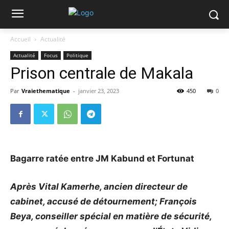
Accueil
Actualité
Actualité
Focus
Politique
Prison centrale de Makala
Par
Vraiethematique
-
janvier 23, 2023
450
0
Bagarre ratée entre JM Kabund et Fortunat
Après Vital Kamerhe, ancien directeur de
cabinet, accusé de détournement; François
Beya, conseiller spécial en matière de sécurité,