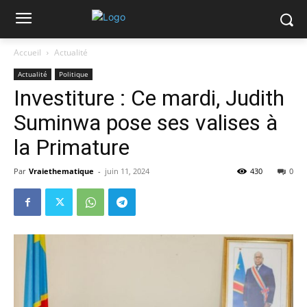
Accueil
Actualité
Actualité
Politique
Investiture : Ce mardi, Judith
Suminwa pose ses valises à
la Primature
Par
Vraiethematique
-
juin 11, 2024
430
0