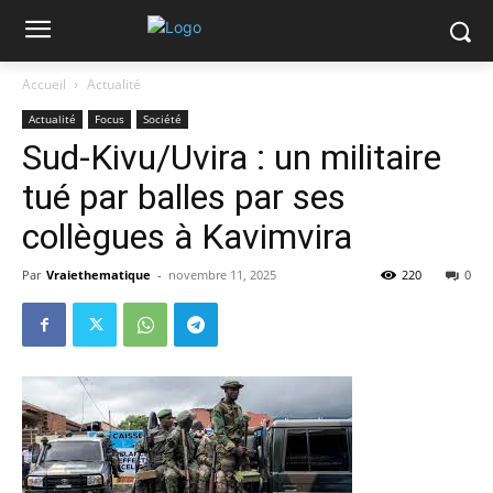
Accueil
Actualité
Actualité
Focus
Société
Sud-Kivu/Uvira : un militaire
tué par balles par ses
collègues à Kavimvira
Par
Vraiethematique
-
novembre 11, 2025
220
0