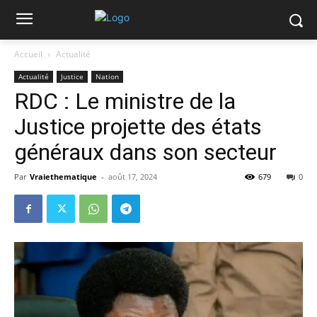
Accueil
Actualité
Actualité
Justice
Nation
RDC : Le ministre de la
Justice projette des états
généraux dans son secteur
Par
Vraiethematique
-
août 17, 2024
679
0