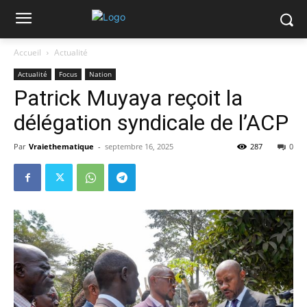
Accueil
Actualité
Actualité
Focus
Nation
Patrick Muyaya reçoit la
délégation syndicale de l’ACP
Par
Vraiethematique
-
septembre 16, 2025
287
0