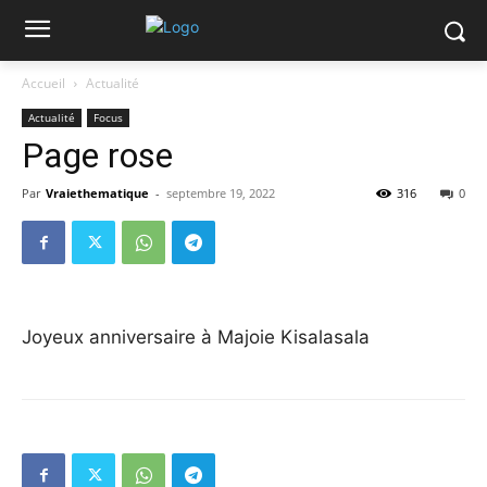
Accueil
Actualité
Actualité
Focus
Page rose
Par
Vraiethematique
-
septembre 19, 2022
316
0
Joyeux anniversaire à Majoie Kisalasala