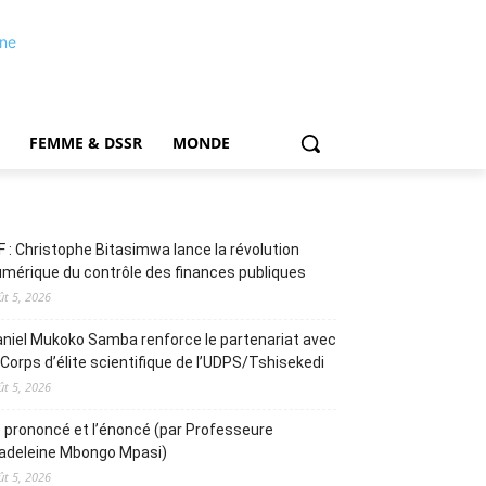
FEMME & DSSR
MONDE
F : Christophe Bitasimwa lance la révolution
mérique du contrôle des finances publiques
ût 5, 2026
niel Mukoko Samba renforce le partenariat avec
 Corps d’élite scientifique de l’UDPS/Tshisekedi
ût 5, 2026
 prononcé et l’énoncé (par Professeure
adeleine Mbongo Mpasi)
ût 5, 2026