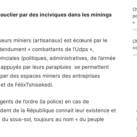
Ch
ouclier par des inciviques dans les minings
po
»
ao
seurs miniers (artisanaux) est écœuré par le
L’
co
tendument « combattants de l’Udps »,
ao
inciales (politiques, administratives, de l’armée
, appuyés par leurs
parapluies
se permettent
cuper des espaces miniers des entreprises
et de FélixTshisekedi.
nts de l’ordre (la police) en cas de
dent de la République connait leur existence et
es du sous-sol, toujours au nom « du peuple