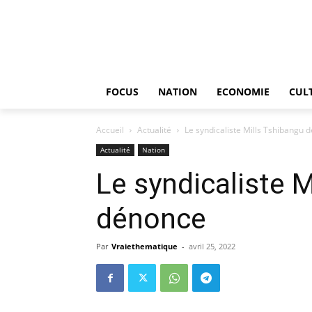
FOCUS
NATION
ECONOMIE
CUL
Accueil
Actualité
Le syndicaliste Mills Tshibangu 
Actualité
Nation
Le syndicaliste 
dénonce
Par
Vraiethematique
-
avril 25, 2022