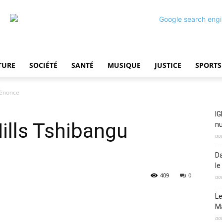
TURE
SOCIÉTÉ
SANTÉ
MUSIQUE
JUSTICE
SPORTS
dénonce
IG
Mills Tshibangu
nu
ao
Da
le
409
0
ao
Le
M
ao