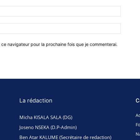
 ce navigateur pour la prochaine fois que je commenterai.
La rédaction
C
Ac
Micha KISALA SALA (DG)
F
Joseno NSEKA (D.P-Admin)
N
Ben Atar KALUME (Secrétaire de redaction)