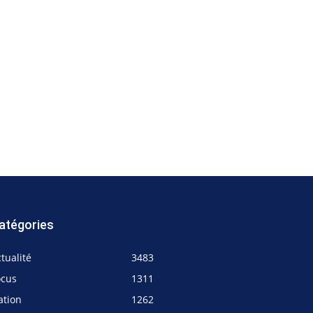
atégories
tualité
3483
ocus
1311
ation
1262