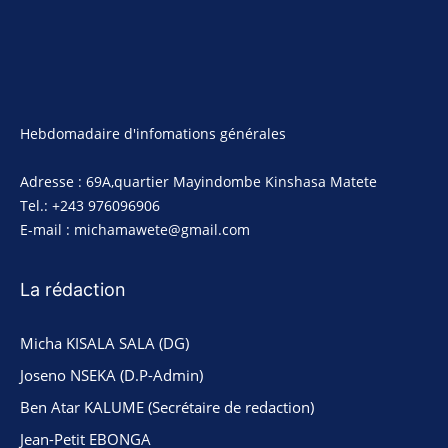
Jean-Petit EBONGA
Margarita Rosa NGOYI
Ma joie KISALASALA
Bertrand SADILA
Catégories
Actualité
3483
Focus
1311
Nation
1262
Société
860
Politique
777
Sports
438
Justice
197