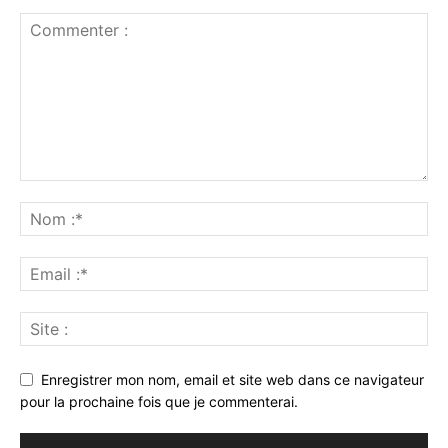
IGF : Christophe Bitasimwa lance la révolution numérique du
contrôle des finances publiques
août 5, 2026
Daniel Mukoko Samba renforce le partenariat avec le Corps
d’élite scientifique de l’UDPS/Tshisekedi
août 5, 2026
Le prononcé et l’énoncé (par Professeure Madeleine Mbongo
Mpasi)
août 5, 2026
Christophe Bitasimwa : « La digitalisation est la clé pour
renforcer le contrôle des finances publiques »
août 5, 2026