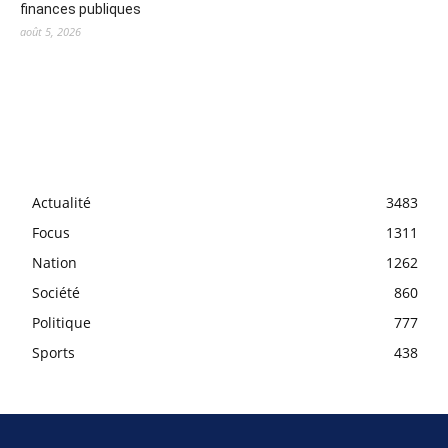
Hebdomadaire d'infomations générales
Adresse : 69A,quartier Mayindombe Kinshasa Matete
Tel.: +243 976096906
E-mail : michamawete@gmail.com
La rédaction
Micha KISALA SALA (DG)
Joseno NSEKA (D.P-Admin)
Ben Atar KALUME (Secrétaire de redaction)