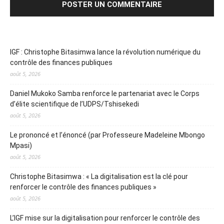
L’IGF mise sur la digitalisation pour renforcer le contrôle des
finances publiques
août 5, 2026
Actualité
3483
Focus
1311
Nation
1262
Société
860
Politique
777
Sports
438