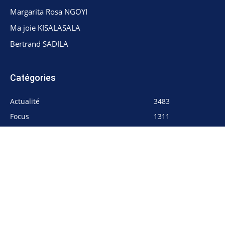
Santé
172
Economie
114
© 2023 vraiethematique.net. Tous droits réservés.
Site developpé par
wetuKONNECT