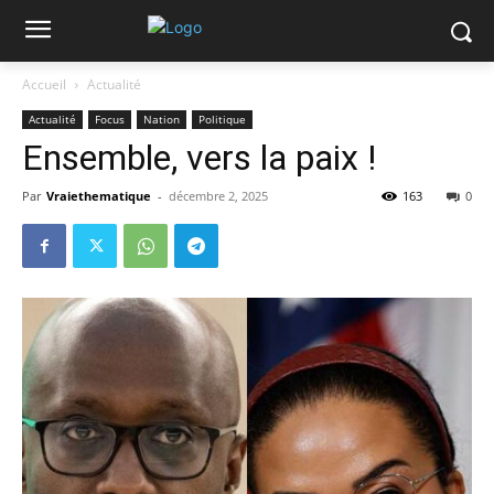
Accueil
Actualité
Actualité
Focus
Nation
Politique
Ensemble, vers la paix !
Par
Vraiethematique
-
décembre 2, 2025
163
0