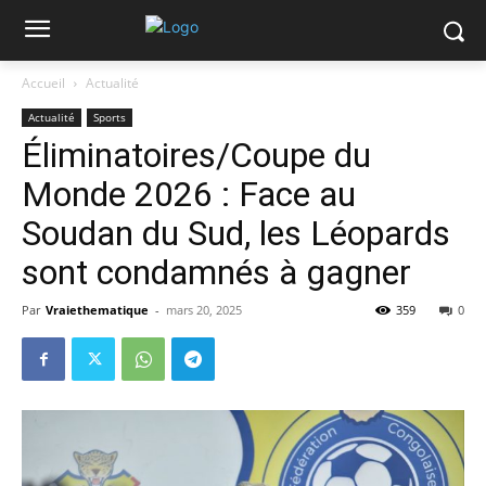
Accueil
Actualité
Actualité
Sports
Éliminatoires/Coupe du
Monde 2026 : Face au
Soudan du Sud, les Léopards
sont condamnés à gagner
Par
Vraiethematique
-
mars 20, 2025
359
0