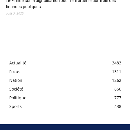
L’IGF mise sur la digitalisation pour renforcer le contrôle des
finances publiques
août 5, 2026
Actualité
3483
Focus
1311
Nation
1262
Société
860
Politique
777
Sports
438