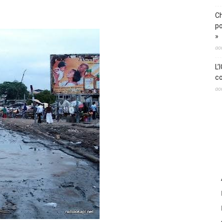
Ch
po
»
ao
L’
co
ao