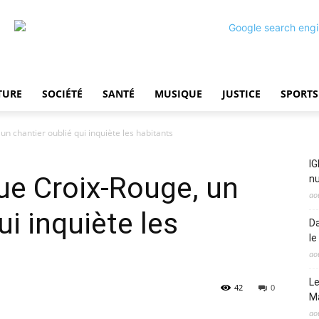
TURE
SOCIÉTÉ
SANTÉ
MUSIQUE
JUSTICE
SPORTS
n chantier oublié qui inquiète les habitants
IG
ue Croix-Rouge, un
nu
ao
ui inquiète les
Da
le
ao
Le
42
0
M
ao