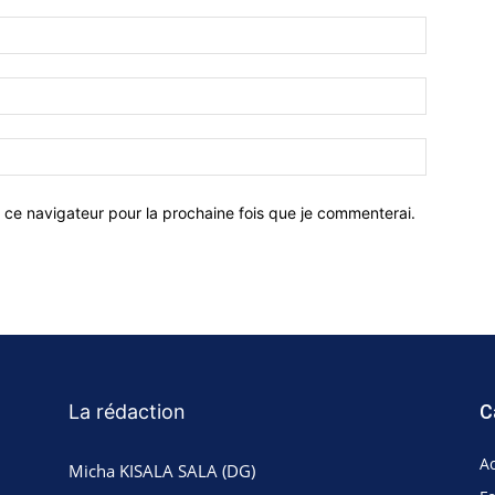
 ce navigateur pour la prochaine fois que je commenterai.
La rédaction
C
Ac
Micha KISALA SALA (DG)