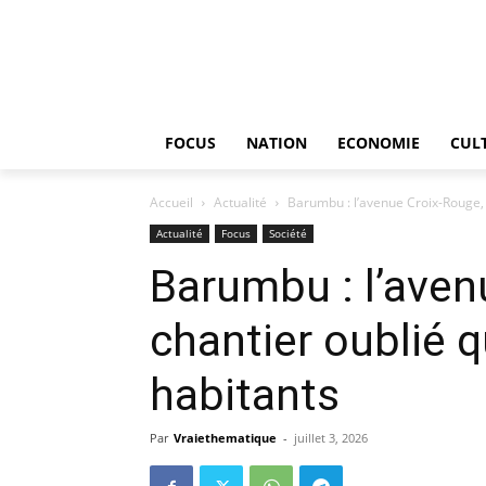
FOCUS
NATION
ECONOMIE
CUL
Accueil
Actualité
Barumbu : l’avenue Croix-Rouge, u
Actualité
Focus
Société
Barumbu : l’aven
chantier oublié q
habitants
Par
Vraiethematique
-
juillet 3, 2026