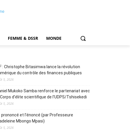
FEMME & DSSR
MONDE
F : Christophe Bitasimwa lance la révolution
mérique du contrôle des finances publiques
ût 5, 2026
niel Mukoko Samba renforce le partenariat avec
 Corps d’élite scientifique de l’UDPS/Tshisekedi
ût 5, 2026
 prononcé et l’énoncé (par Professeure
adeleine Mbongo Mpasi)
ût 5, 2026