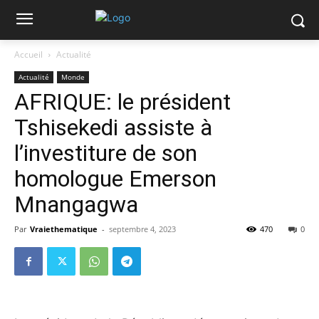
Accueil
Actualité
Actualité
Monde
AFRIQUE: le président
Tshisekedi assiste à
l’investiture de son
homologue Emerson
Mnangagwa
Par
Vraiethematique
-
septembre 4, 2023
470
0