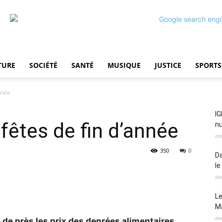
TURE
SOCIÉTÉ
SANTÉ
MUSIQUE
JUSTICE
SPORTS
nnée
IG
fêtes de fin d’année
nu
ao
350
0
Da
le
ao
Le
M
ao
e de près les prix des denrées alimentaires