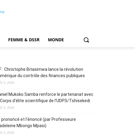
FEMME & DSSR
MONDE
F : Christophe Bitasimwa lance la révolution
mérique du contrôle des finances publiques
ût 5, 2026
niel Mukoko Samba renforce le partenariat avec
 Corps d’élite scientifique de l’UDPS/Tshisekedi
ût 5, 2026
 prononcé et l’énoncé (par Professeure
adeleine Mbongo Mpasi)
ût 5, 2026