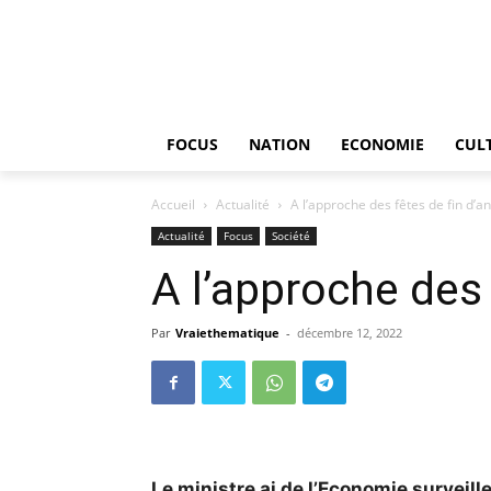
FOCUS
NATION
ECONOMIE
CUL
Accueil
Actualité
A l’approche des fêtes de fin d’a
Actualité
Focus
Société
A l’approche des 
Par
Vraiethematique
-
décembre 12, 2022
Le ministre ai de l’Economie surveill